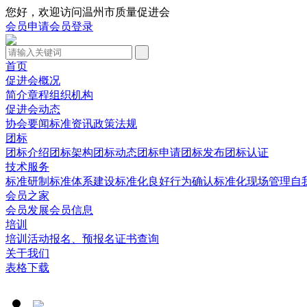
您好，欢迎访问温州市质量促进会
会员申请
会员登录
首页
促进会概况
简介
章程
组织机构
促进会动态
协会要闻
标准资讯
政策法规
团标
团标介绍
团标架构
团标动态
团标申请
团标发布
团标认证
技术服务
标准研制
标准体系建设
标准化良好行为确认
标准化现场管理
自
会员之家
会员发展
会员信息
培训
培训活动
报名、预报名
证书查询
关于我们
表格下载