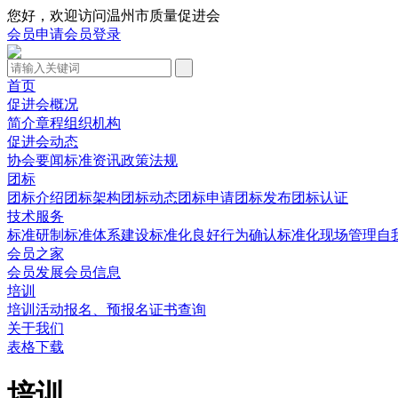
您好，欢迎访问温州市质量促进会
会员申请
会员登录
首页
促进会概况
简介
章程
组织机构
促进会动态
协会要闻
标准资讯
政策法规
团标
团标介绍
团标架构
团标动态
团标申请
团标发布
团标认证
技术服务
标准研制
标准体系建设
标准化良好行为确认
标准化现场管理
自
会员之家
会员发展
会员信息
培训
培训活动
报名、预报名
证书查询
关于我们
表格下载
培训