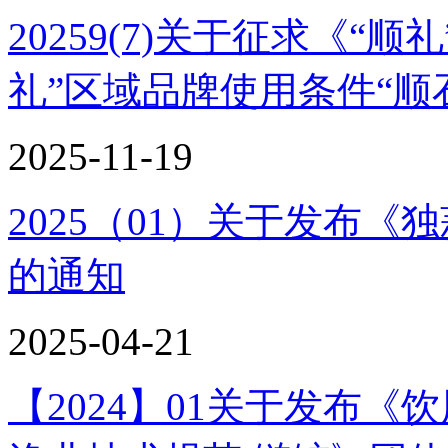
20259(7)关于征求《“
礼”区域品牌使用条件“顺石
2025-11-19
2025（01）关于发布
的通知
2025-04-21
【2024】01关于发布