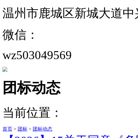
温州市鹿城区新城大道中兴
微信：
wz503049569
团标动态
当前位置：
首页
>
团标
>
团标动态