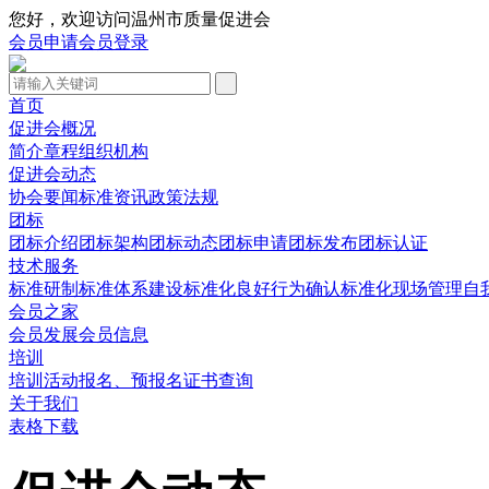
您好，欢迎访问温州市质量促进会
会员申请
会员登录
首页
促进会概况
简介
章程
组织机构
促进会动态
协会要闻
标准资讯
政策法规
团标
团标介绍
团标架构
团标动态
团标申请
团标发布
团标认证
技术服务
标准研制
标准体系建设
标准化良好行为确认
标准化现场管理
自
会员之家
会员发展
会员信息
培训
培训活动
报名、预报名
证书查询
关于我们
表格下载