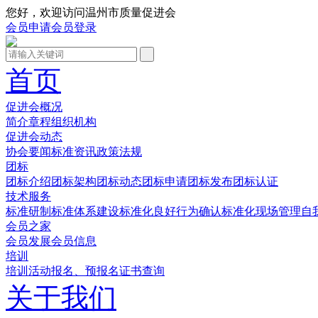
您好，欢迎访问温州市质量促进会
会员申请
会员登录
首页
促进会概况
简介
章程
组织机构
促进会动态
协会要闻
标准资讯
政策法规
团标
团标介绍
团标架构
团标动态
团标申请
团标发布
团标认证
技术服务
标准研制
标准体系建设
标准化良好行为确认
标准化现场管理
自
会员之家
会员发展
会员信息
培训
培训活动
报名、预报名
证书查询
关于我们