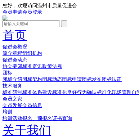
您好，欢迎访问温州市质量促进会
会员申请
会员登录
首页
促进会概况
简介
章程
组织机构
促进会动态
协会要闻
标准资讯
政策法规
团标
团标介绍
团标架构
团标动态
团标申请
团标发布
团标认证
技术服务
标准研制
标准体系建设
标准化良好行为确认
标准化现场管理
自
会员之家
会员发展
会员信息
培训
培训活动
报名、预报名
证书查询
关于我们